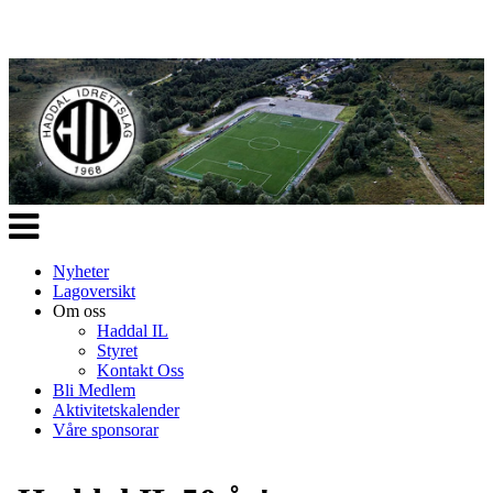
Veksle
navigasjon
Nyheter
Lagoversikt
Om oss
Haddal IL
Styret
Kontakt Oss
Bli Medlem
Aktivitetskalender
Våre sponsorar