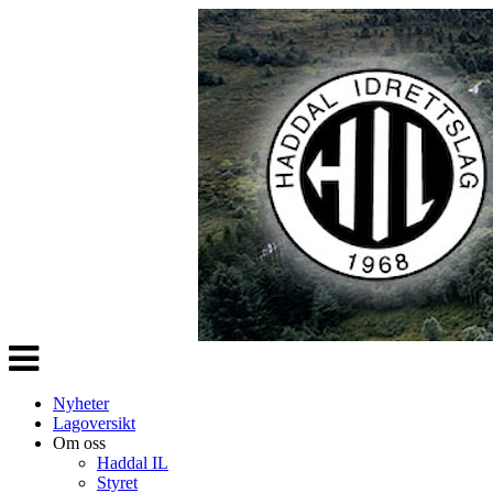
Veksle
navigasjon
Nyheter
Lagoversikt
Om oss
Haddal IL
Styret